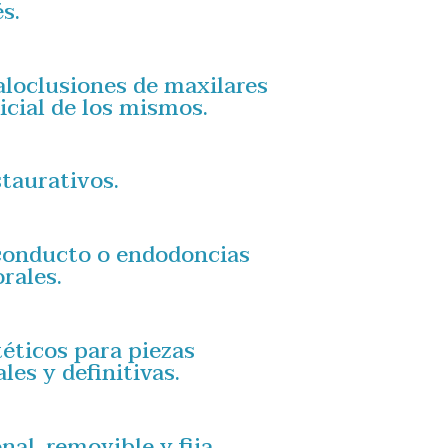
s.
loclusiones de maxilares
icial de los mismos.
taurativos.
conducto o endodoncias
rales.
éticos para piezas
es y definitivas.
al, removible y fija.